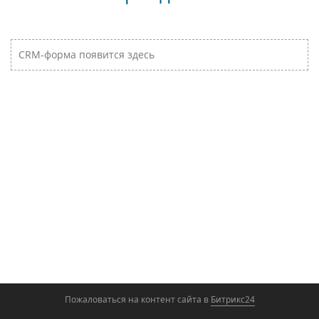
CRM-форма появится здесь
Пожаловаться на контент cайта в
Битрикс24