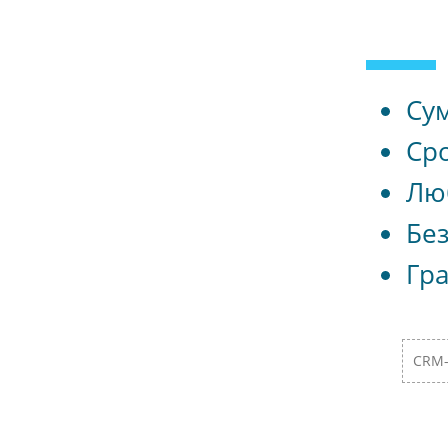
Сум
Сро
Лю
Бе
Гра
CRM-